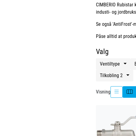
CIMBERIO Rubistar ku
industi- og jordbruk
Se også 'AntiFrost'-
Påse alltid at produ
Valg
Ventiltype
Tilkobling 2
Visning