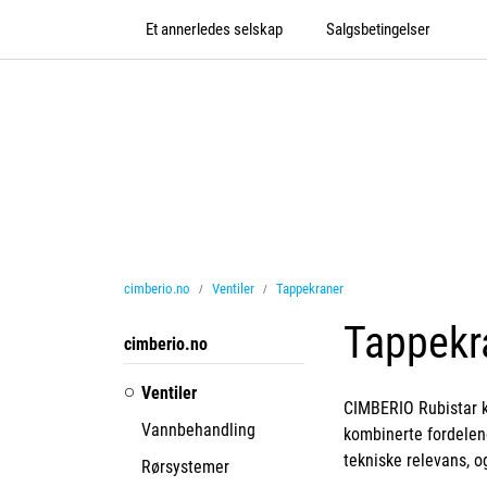
Skip to main content
Et annerledes selskap
Salgsbetingelser
cimberio.no
Ventiler
Tappekraner
Tappekr
cimberio.no
Ventiler
CIMBERIO Rubistar k
Vannbehandling
kombinerte fordelene
tekniske relevans, 
Rørsystemer