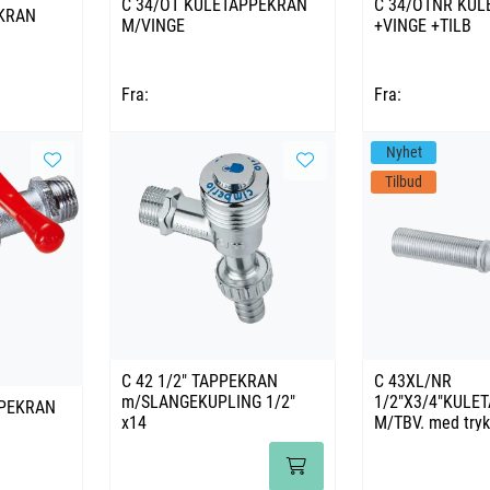
C 34/OT KULETAPPEKRAN
C 34/OTNR KULE
EKRAN
M/VINGE
+VINGE +TILB
Fra:
Fra:
Nyhet
Tilbud
C 42 1/2" TAPPEKRAN
C 43XL/NR
m/SLANGEKUPLING 1/2"
1/2"X3/4"KULE
PPEKRAN
x14
M/TBV. med try