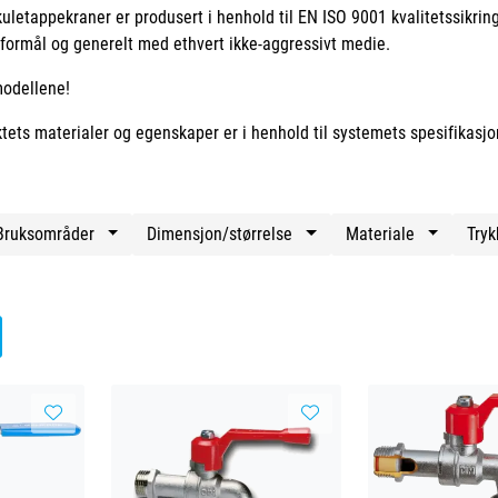
letappekraner er produsert i henhold til EN ISO 9001 kvalitetssikrin
sformål og generelt med ethvert ikke-aggressivt medie.
modellene!
ktets materialer og egenskaper er i henhold til systemets spesifikasjon
Bruksområder
Dimensjon/størrelse
Materiale
Try