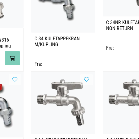
C 34NR KULET
NON RETURN
C 34 KULETAPPEKRAN
#316
M/KUPLING
pling
Fra:
Fra: