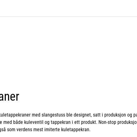
aner
uletappekraner med slangestuss ble designet, satt i produksjon og p
 med både kuleventil og tappekran i ett produkt. Non-stop produksjon
også som verdens mest imiterte kuletappekran.