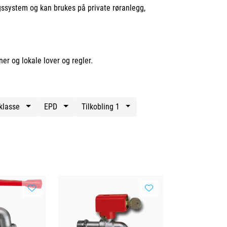
gssystem og kan brukes på private røranlegg,
er og lokale lover og regler.
kklasse
EPD
Tilkobling 1