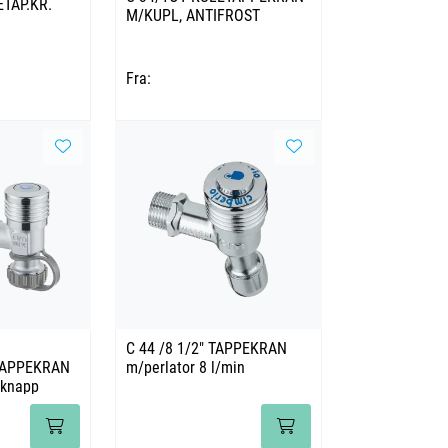
TAP.KR.
M/KUPL, ANTIFROST
Fra:
C 44 /8 1/2" TAPPEKRAN
TAPPEKRAN
m/perlator 8 l/min
kknapp