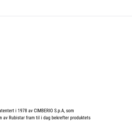
0
Bli kunde
Kontakt oss
Favoritter
Logg inn
atentert i 1978 av CIMBERIO S.p.A, som
 av Rubistar fram til i dag bekrefter produktets