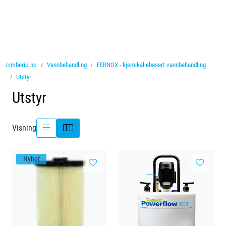
Skip to main content
Ventiler
cimberio.no
Vannbehandling
FERNOX - kjemikaliebasert vannbehandling
Vannbehandling
Utstyr
Utstyr
Rørsystemer
Lagersalg
Visning
Nyheter
Nyhet
Brosjyrer
Knolval