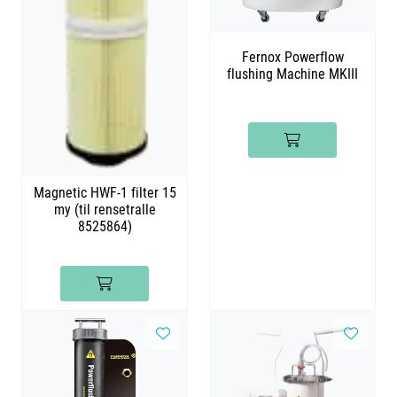
Videoer
Fernox Powerflow
Sertifiseringer
flushing Machine MKIII
Prosjekter
Om oss
Magnetic HWF-1 filter 15
my (til rensetralle
Blogg
8525864)
Miljø og bærekraft
Et annerledes selskap
Salgsbetingelser