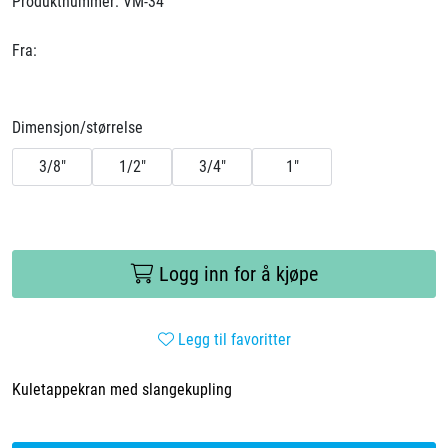
Produktnummer:
VM-34
Fra:
Dimensjon/størrelse
3/8"
1/2"
3/4"
1"
Logg inn for å kjøpe
Legg til favoritter
Kuletappekran med slangekupling