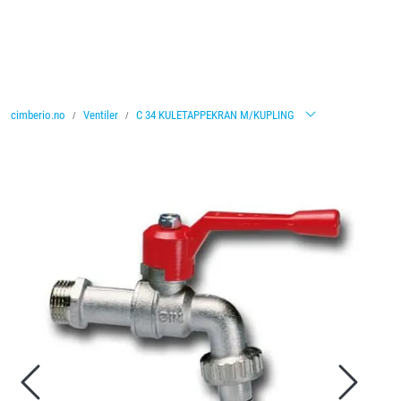
Skip to main content
Ventiler
cimberio.no
Ventiler
C 34 KULETAPPEKRAN M/KUPLING
Vannbehandling
Rørsystemer
Lagersalg
Nyheter
Brosjyrer
Knolval