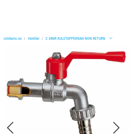
Skip to main content
Ventiler
cimberio.no
Ventiler
C 34NR KULETAPPEKRAN NON RETURN
Vannbehandling
Rørsystemer
Lagersalg
Nyheter
Brosjyrer
Knolval