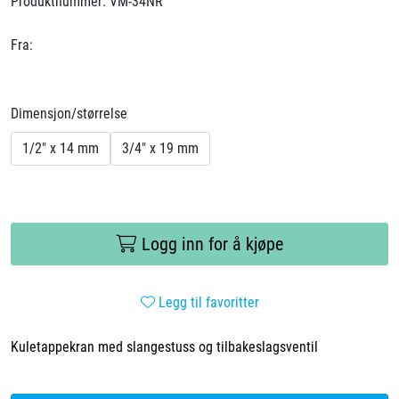
Produktnummer:
VM-34NR
Fra:
Dimensjon/størrelse
1/2" x 14 mm
3/4" x 19 mm
Logg inn for å kjøpe
Legg til favoritter
Kuletappekran med slangestuss og tilbakeslagsventil