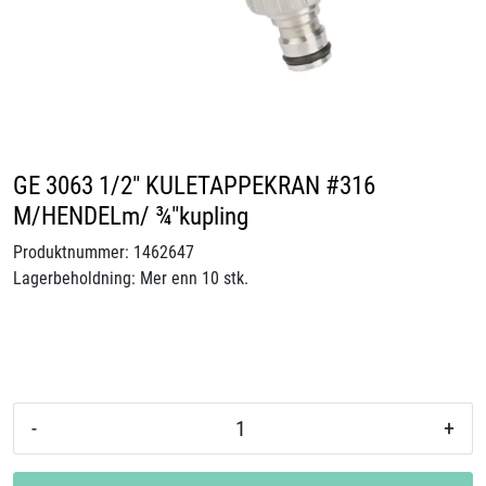
Videoer
Sertifiseringer
Prosjekter
GE 3063 1/2" KULETAPPEKRAN #316
Om oss
M/HENDELm/ ¾"kupling
Produktnummer:
1462647
Blogg
Lagerbeholdning:
Mer enn 10 stk.
Miljø og bærekraft
Et annerledes selskap
-
+
Salgsbetingelser