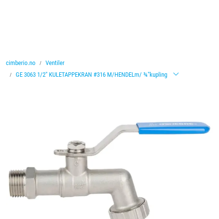
Skip to main content
Ventiler
cimberio.no
Ventiler
Vannbehandling
GE 3063 1/2" KULETAPPEKRAN #316 M/HENDELm/ ¾"kupling
Rørsystemer
Lagersalg
Nyheter
Brosjyrer
Knolval