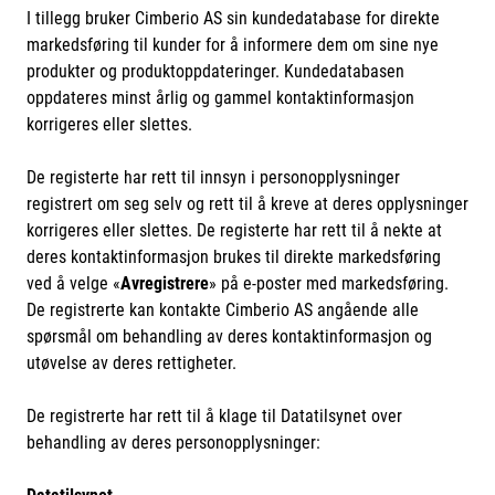
I tillegg bruker Cimberio AS sin kundedatabase for direkte
Videoer
markedsføring til kunder for å informere dem om sine nye
produkter og produktoppdateringer. Kundedatabasen
Sertifiseringer
oppdateres minst årlig og gammel kontaktinformasjon
korrigeres eller slettes.
Prosjekter
De registerte har rett til innsyn i personopplysninger
registrert om seg selv og rett til å kreve at deres opplysninger
Om oss
korrigeres eller slettes. De registerte har rett til å nekte at
deres kontaktinformasjon brukes til direkte markedsføring
Blogg
ved å velge «
Avregistrere
» på e-poster med markedsføring.
De registrerte kan kontakte Cimberio AS angående alle
Miljø og bærekraft
spørsmål om behandling av deres kontaktinformasjon og
utøvelse av deres rettigheter.
Et annerledes selskap
De registrerte har rett til å klage til Datatilsynet over
behandling av deres personopplysninger:
Salgsbetingelser