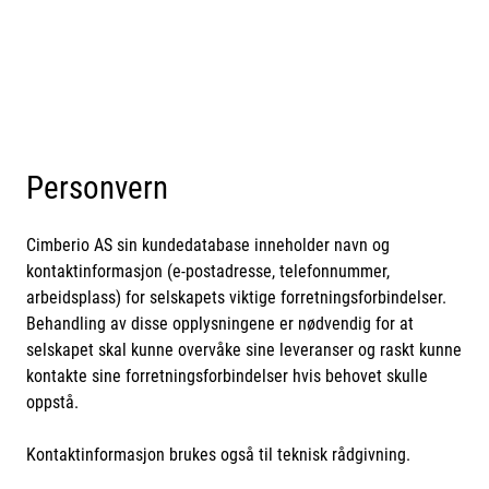
Skip to main content
Ventiler
Vannbehandling
Personvern
Rørsystemer
Cimberio AS sin kundedatabase inneholder navn og
Lagersalg
kontaktinformasjon (e-postadresse, telefonnummer,
arbeidsplass) for selskapets viktige forretningsforbindelser.
Behandling av disse opplysningene er nødvendig for at
Nyheter
selskapet skal kunne overvåke sine leveranser og raskt kunne
kontakte sine forretningsforbindelser hvis behovet skulle
Brosjyrer
oppstå.
Knolval
Kontaktinformasjon brukes også til teknisk rådgivning.