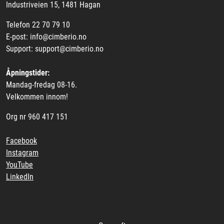
Industriveien 15, 1481 Hagan
Videoer
Telefon 22 70 79 10
E-post: info@cimberio.no
Sertifiseringer
Support: support@cimberio.no
Prosjekter
Åpningstider:
Mandag-fredag 08-16.
Om oss
Velkommen innom!
Org nr 960 417 151
Blogg
Facebook
Miljø og bærekraft
Instagram
YouTube
Et annerledes selskap
LinkedIn
Salgsbetingelser