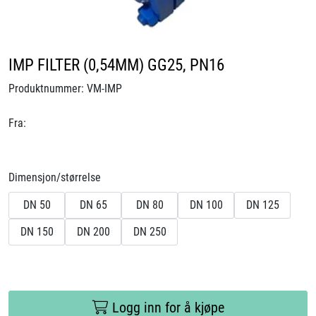
Videoer
Sertifiseringer
IMP FILTER (0,54MM) GG25, PN16
Produktnummer:
VM-IMP
Prosjekter
Fra:
Om oss
Blogg
Dimensjon/størrelse
DN 50
DN 65
DN 80
DN 100
DN 125
Miljø og bærekraft
DN 150
DN 200
DN 250
Et annerledes selskap
Salgsbetingelser
Logg inn for å kjøpe