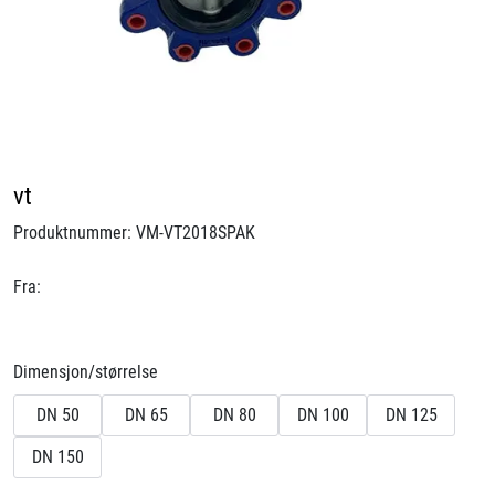
Videoer
Sertifiseringer
Prosjekter
vt
Om oss
Produktnummer:
VM-VT2018SPAK
Blogg
Fra:
Miljø og bærekraft
Dimensjon/størrelse
Et annerledes selskap
DN 50
DN 65
DN 80
DN 100
DN 125
Salgsbetingelser
DN 150