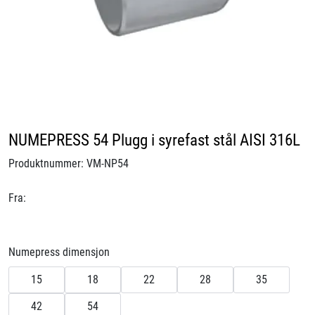
Videoer
Sertifiseringer
Prosjekter
Om oss
NUMEPRESS 54 Plugg i syrefast stål AISI 316L
Produktnummer:
VM-NP54
Blogg
Fra:
Miljø og bærekraft
Et annerledes selskap
Numepress dimensjon
15
18
22
28
35
Salgsbetingelser
42
54