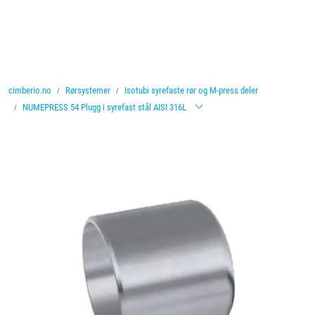
Skip to main content
Ventiler
cimberio.no
Rørsystemer
Isotubi syrefaste rør og M-press deler
Vannbehandling
NUMEPRESS 54 Plugg i syrefast stål AISI 316L
Rørsystemer
Lagersalg
Nyheter
Brosjyrer
Knolval