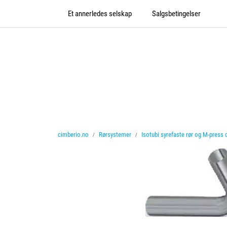
Skip to main content
Et annerledes selskap
Salgsbetingelser
cimberio.no
Rørsystemer
Isotubi syrefaste rør og M-press 