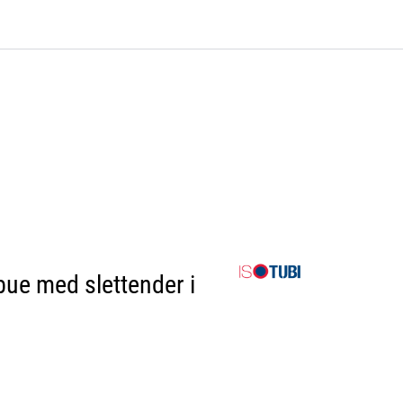
0
Bli kunde
Kontakt oss
Favoritter
Logg inn
e med slettender i