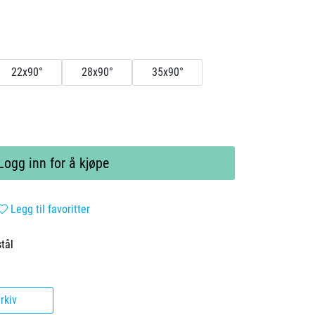
22x90°
28x90°
35x90°
Logg inn for å kjøpe
Legg til favoritter
tål
rkiv