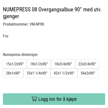
Videoer
NUMEPRESS 08 Overgangsalbue 90° med utv.
gjenger
Sertifiseringer
Produktnummer:
VM-NP08
Prosjekter
Fra:
Om oss
Numepress dimensjon
Blogg
15x1/2x90°
18x1/2x90°
18x3/4x90°
22x3/4x90°
Miljø og bærekraft
28x1x90°
35x1 1/4x90°
42x1 1/2x90°
54x2x90°
Et annerledes selskap
Salgsbetingelser
Logg inn for å kjøpe