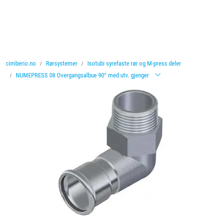
Skip to main content
Ventiler
cimberio.no
Rørsystemer
Isotubi syrefaste rør og M-press deler
Vannbehandling
NUMEPRESS 08 Overgangsalbue 90° med utv. gjenger
Rørsystemer
Lagersalg
Nyheter
Brosjyrer
Knolval