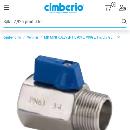
Skip to main content
0
Toggle navigation
Toggl
Ventiler
cimberio.no
Ventiler
MD MINI KULEVENTIL #316, VINGE, Inv/utv GJ.
Vannbehandling
Rørsystemer
Lagersalg
Nyheter
Brosjyrer
Knolval