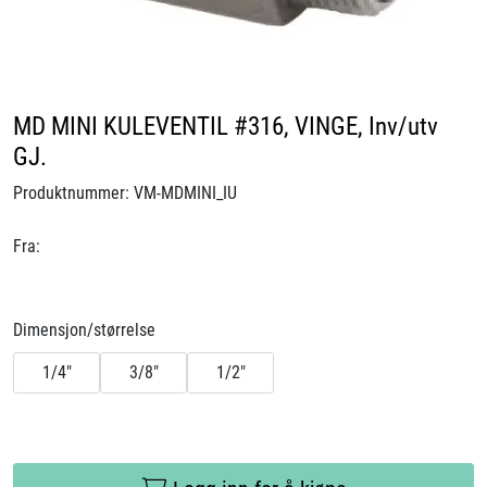
Videoer
Sertifiseringer
MD MINI KULEVENTIL #316, VINGE, Inv/utv
Prosjekter
GJ.
Produktnummer:
VM-MDMINI_IU
Om oss
Fra:
Blogg
Miljø og bærekraft
Dimensjon/størrelse
1/4"
3/8"
1/2"
Et annerledes selskap
Salgsbetingelser