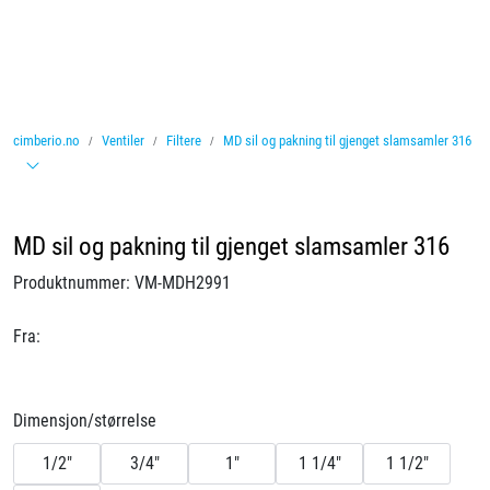
Skip to main content
Ventiler
cimberio.no
Ventiler
Filtere
MD sil og pakning til gjenget slamsamler 316
Vannbehandling
Rørsystemer
MD sil og pakning til gjenget slamsamler 316
Lagersalg
Produktnummer:
VM-MDH2991
Nyheter
Fra:
Brosjyrer
Dimensjon/størrelse
Knolval
1/2"
3/4"
1"
1 1/4"
1 1/2"