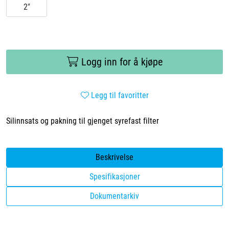
2"
Videoer
Sertifiseringer
Logg inn for å kjøpe
Prosjekter
Om oss
Legg til favoritter
Silinnsats og pakning til gjenget syrefast filter
Blogg
Miljø og bærekraft
Beskrivelse
Spesifikasjoner
Et annerledes selskap
Dokumentarkiv
Salgsbetingelser