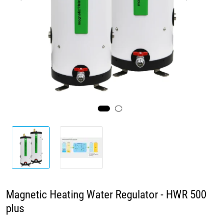
Videoer
Sertifiseringer
Prosjekter
Om oss
Blogg
Miljø og bærekraft
Et annerledes selskap
Magnetic Heating Water Regulator - HWR 500
Salgsbetingelser
plus