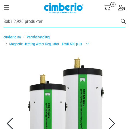
Skip to main content
0
Toggle navigation
Toggl
Ventiler
cimberio.no
Vannbehandling
Vannbehandling
Magnetic Heating Water Regulator - HWR 500 plus
Rørsystemer
Lagersalg
Nyheter
Brosjyrer
Knolval