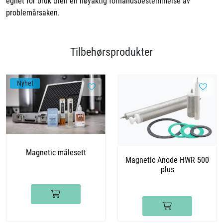
egnet for bruk uten en nøyaktig forhåndsbestemmelse av
problemårsaken.
Tilbehørsprodukter
Nyhet
Magnetic målesett
Magnetic Anode HWR 500
plus