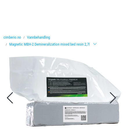
Skip to main content
Ventiler
cimberio.no
Vannbehandling
Vannbehandling
Magnetic MBH-2 Demineralization mixed bed resin 2,7l
Rørsystemer
Lagersalg
Nyheter
Brosjyrer
Knolval