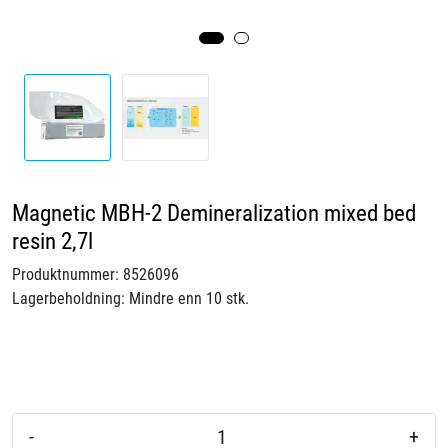
Videoer
Sertifiseringer
Prosjekter
Om oss
Magnetic MBH-2 Demineralization mixed bed
resin 2,7l
Blogg
Produktnummer:
8526096
Miljø og bærekraft
Lagerbeholdning:
Mindre enn 10 stk.
Et annerledes selskap
Salgsbetingelser
-
+