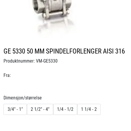
Videoer
Sertifiseringer
Prosjekter
GE 5330 50 MM SPINDELFORLENGER AISI 316
Om oss
Produktnummer:
VM-GE5330
Blogg
Fra:
Miljø og bærekraft
Dimensjon/størrelse
Et annerledes selskap
3/4" - 1"
2 1/2" - 4"
1/4 - 1/2
1 1/4 - 2
Salgsbetingelser