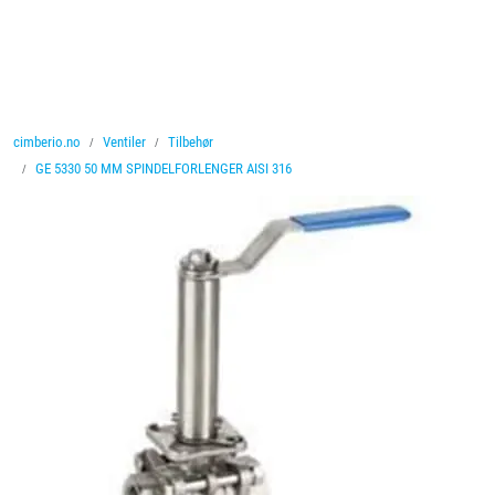
Skip to main content
Ventiler
cimberio.no
Ventiler
Tilbehør
Vannbehandling
GE 5330 50 MM SPINDELFORLENGER AISI 316
Rørsystemer
Lagersalg
Nyheter
Brosjyrer
Knolval