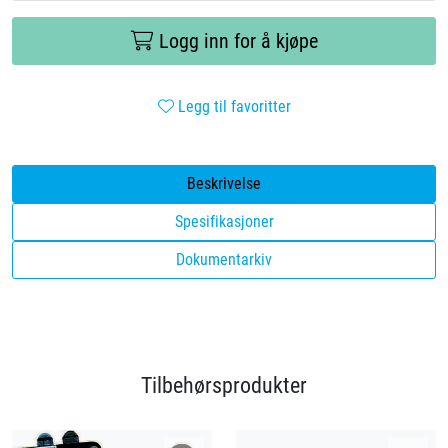
Videoer
Logg inn for å kjøpe
Sertifiseringer
Legg til favoritter
Prosjekter
Beskrivelse
Om oss
Spesifikasjoner
Blogg
Dokumentarkiv
Miljø og bærekraft
Et annerledes selskap
Tilbehørsprodukter
Salgsbetingelser