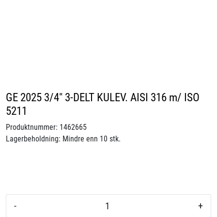
Skip to main content
Ventiler
Vannbehandling
Rørsystemer
GE 2025 3/4" 3-DELT KULEV. AISI 316 m/ ISO
5211
Lagersalg
Produktnummer:
1462665
Lagerbeholdning:
Mindre enn 10 stk.
Nyheter
Brosjyrer
Knolval
-
+