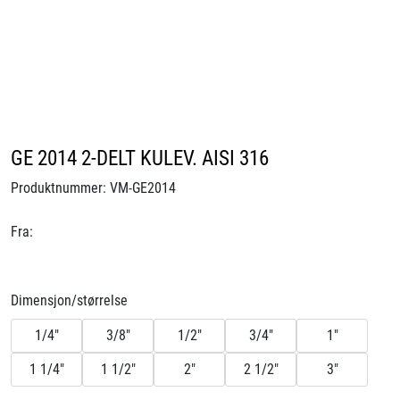
Videoer
Sertifiseringer
Prosjekter
GE 2014 2-DELT KULEV. AISI 316
Om oss
Produktnummer:
VM-GE2014
Blogg
Fra:
Miljø og bærekraft
Dimensjon/størrelse
Et annerledes selskap
1/4"
3/8"
1/2"
3/4"
1"
Salgsbetingelser
1 1/4"
1 1/2"
2"
2 1/2"
3"