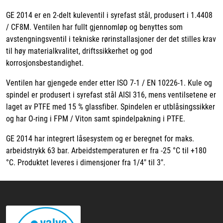
GE 2014 er en 2-delt kuleventil i syrefast stål, produsert i 1.4408
/ CF8M. Ventilen har fullt gjennomløp og benyttes som
avstengningsventil i tekniske rørinstallasjoner der det stilles krav
til høy materialkvalitet, driftssikkerhet og god
korrosjonsbestandighet.
Ventilen har gjengede ender etter ISO 7-1 / EN 10226-1. Kule og
spindel er produsert i syrefast stål AISI 316, mens ventilsetene er
laget av PTFE med 15 % glassfiber. Spindelen er utblåsingssikker
og har O-ring i FPM / Viton samt spindelpakning i PTFE.
GE 2014 har integrert låsesystem og er beregnet for maks.
arbeidstrykk 63 bar. Arbeidstemperaturen er fra -25 °C til +180
°C. Produktet leveres i dimensjoner fra 1/4" til 3".