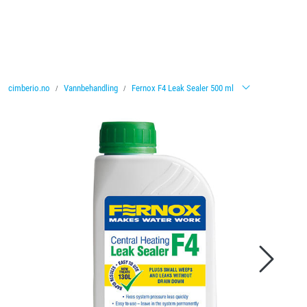
Skip to main content
Ventiler
cimberio.no
Vannbehandling
Fernox F4 Leak Sealer 500 ml
Vannbehandling
Rørsystemer
Lagersalg
Nyheter
Brosjyrer
Knolval