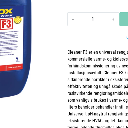
-
+
Cleaner F3 er en universal rengj
kommersielle varme- og kjølesys
forhåndskommissionering av nye s
installasjonsavfall. Cleaner F3 k
sirkulerende partikler i eksiste
effektiviteten og unngå skade 
rasktvirkende rengjøringsmiddele
som vanligvis brukes i varme- og
liters beholder behandler inntil
Universell, pH-nøytral rengjøri
eksisterende HVAC- og lett komm
fjerne ledende flusmidler, oljer, 