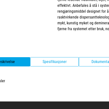
effektivt. Anbefales å stå i syste
rengjøringsmiddel designet for å
rasktvirkende dispersantteknolog
mykt, kunstig myket og deminera
fjerne fra systemet etter bruk, n
eskrivelse
Spesifikasjoner
Dokumenta
kler