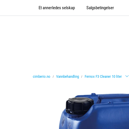
Skip to main content
Et annerledes selskap
Salgsbetingelser
cimberio.no
Vannbehandling
Fernox F3 Cleaner 10 liter