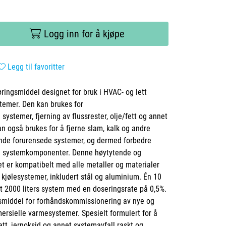
Logg inn for å kjøpe
Legg til favoritter
øringsmiddel designet for bruk i HVAC- og lett
temer. Den kan brukes for
ystemer, fjerning av flussrester, olje/fett og annet
an også brukes for å fjerne slam, kalk og andre
rende forurensede systemer, og dermed forbedre
på systemkomponenter. Denne høytytende og
t er kompatibelt med alle metaller og materialer
 kjølesystemer, inkludert stål og aluminium. Én 10
 et 2000 liters system med en doseringsrate på 0,5%.
ngsmiddel for forhåndskommissionering av nye og
ersielle varmesystemer. Spesielt formulert for å
fett, jernoksid og annet systemavfall raskt og