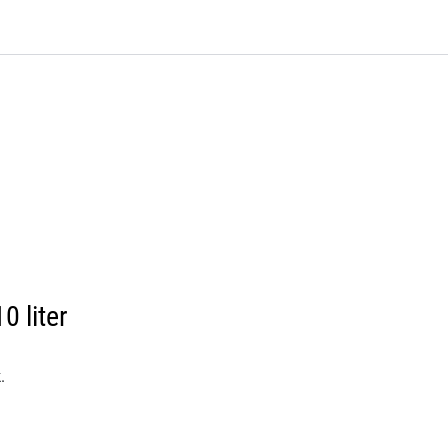
0
Bli kunde
Kontakt oss
Favoritter
Logg inn
0 liter
.