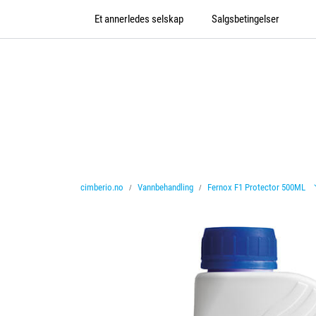
Skip to main content
Et annerledes selskap
Salgsbetingelser
cimberio.no
Vannbehandling
Fernox F1 Protector 500ML