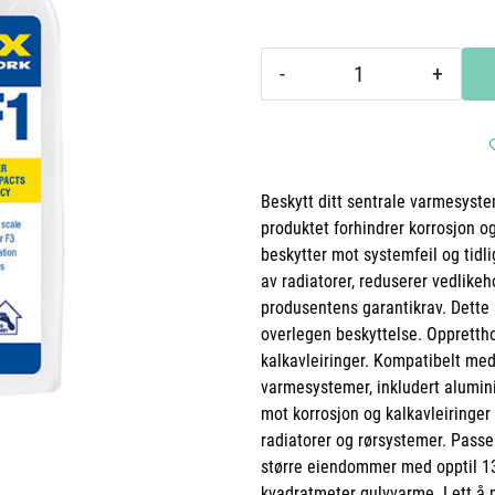
-
+
Beskytt ditt sentrale varmesyst
produktet forhindrer korrosjon o
beskytter mot systemfeil og tidlig
av radiatorer, reduserer vedlik
produsentens garantikrav. Dette 
overlegen beskyttelse. Opprettho
kalkavleiringer. Kompatibelt med
varmesystemer, inkludert alumini
mot korrosjon og kalkavleiringer 
radiatorer og rørsystemer. Passer
større eiendommer med opptil 130
kvadratmeter gulvvarme. Lett å p