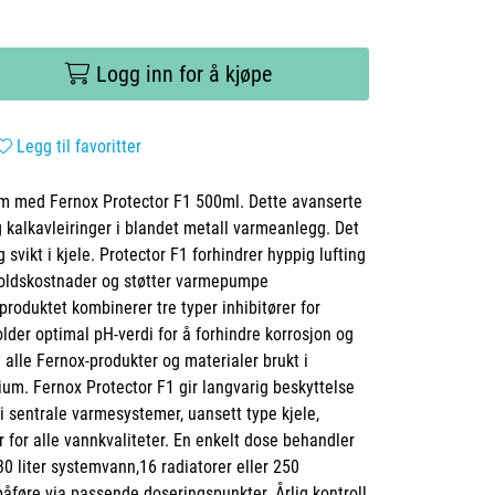
Logg inn for å kjøpe
Legg til favoritter
em med Fernox Protector F1 500ml. Dette avanserte
g kalkavleiringer i blandet metall varmeanlegg. Det
 svikt i kjele. Protector F1 forhindrer hyppig lufting
eholdskostnader og støtter varmepumpe
produktet kombinerer tre typer inhibitører for
lder optimal pH-verdi for å forhindre korrosjon og
 alle Fernox-produkter og materialer brukt i
um. Fernox Protector F1 gir langvarig beskyttelse
i sentrale varmesystemer, uansett type kjele,
 for alle vannkvaliteter. En enkelt dose behandler
 liter systemvann,16 radiatorer eller 250
åføre via passende doseringspunkter. Årlig kontroll