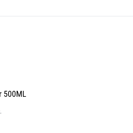
0
Bli kunde
Kontakt oss
Favoritter
Logg inn
or 500ML
.