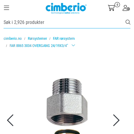
Skip to main content
0
Toggle navigation
Toggl
Ventiler
cimberio.no
Rørsystemer
FAR rørsystem
Vannbehandling
FAR 8865 3034 OVERGANG 24/19X3/4"
Rørsystemer
Lagersalg
Nyheter
Brosjyrer
Knolval