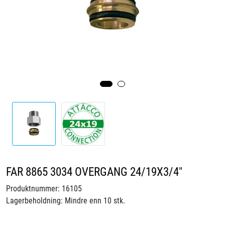
Videoer
Sertifiseringer
Prosjekter
Om oss
Blogg
Miljø og bærekraft
FAR 8865 3034 OVERGANG 24/19X3/4"
Et annerledes selskap
Produktnummer:
16105
Lagerbeholdning:
Mindre enn 10 stk.
Salgsbetingelser