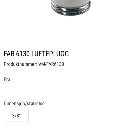
Videoer
Sertifiseringer
Prosjekter
FAR 6130 LUFTEPLUGG
Om oss
Produktnummer:
VM-FAR6130
Blogg
Fra:
Miljø og bærekraft
Dimensjon/størrelse
Et annerledes selskap
3/8"
Salgsbetingelser