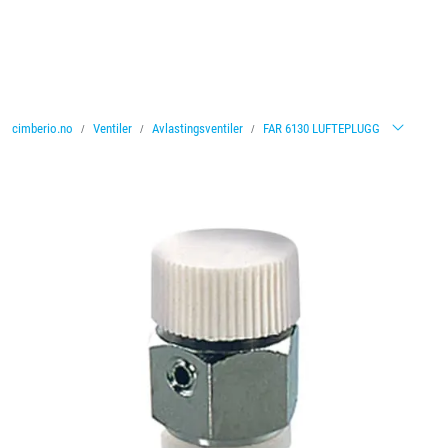
Skip to main content
Ventiler
cimberio.no
Ventiler
Avlastingsventiler
FAR 6130 LUFTEPLUGG
Vannbehandling
Rørsystemer
Lagersalg
Nyheter
Brosjyrer
Knolval