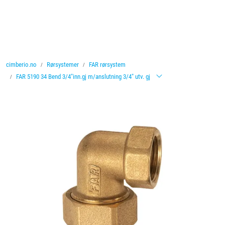
Skip to main content
Ventiler
cimberio.no
Rørsystemer
FAR rørsystem
Vannbehandling
FAR 5190 34 Bend 3/4"inn.gj m/anslutning 3/4" utv. gj
Rørsystemer
Lagersalg
Nyheter
Brosjyrer
Knolval