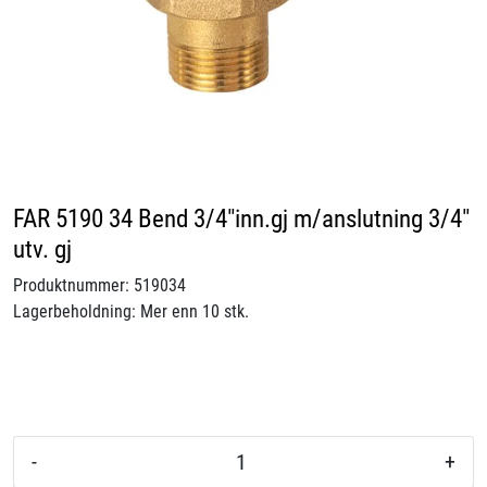
Videoer
Sertifiseringer
Prosjekter
Om oss
FAR 5190 34 Bend 3/4"inn.gj m/anslutning 3/4"
utv. gj
Blogg
Produktnummer:
519034
Lagerbeholdning:
Mer enn 10 stk.
Miljø og bærekraft
Et annerledes selskap
Salgsbetingelser
-
+