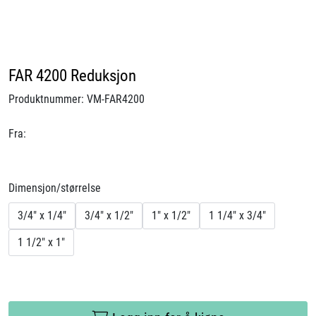
Videoer
Sertifiseringer
FAR 4200 Reduksjon
Prosjekter
Produktnummer:
VM-FAR4200
Om oss
Fra:
Blogg
Dimensjon/størrelse
Miljø og bærekraft
3/4" x 1/4"
3/4" x 1/2"
1" x 1/2"
1 1/4" x 3/4"
1 1/2" x 1"
Et annerledes selskap
Salgsbetingelser