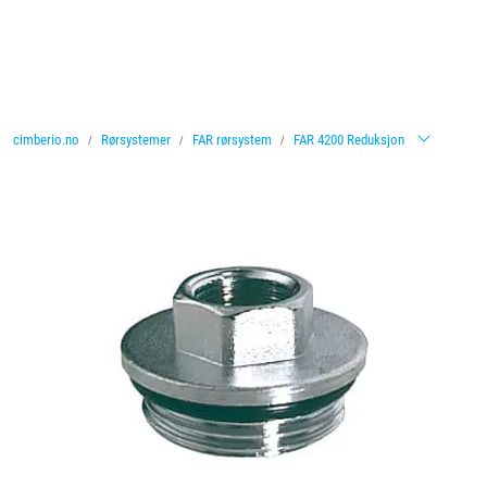
Skip to main content
Ventiler
cimberio.no
Rørsystemer
FAR rørsystem
FAR 4200 Reduksjon
Vannbehandling
Rørsystemer
Lagersalg
Nyheter
Brosjyrer
Knolval