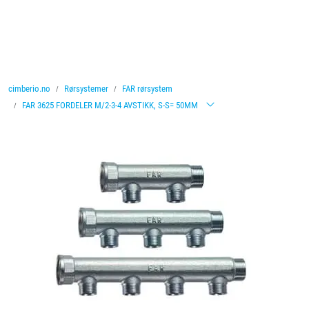
Skip to main content
Ventiler
cimberio.no
Rørsystemer
FAR rørsystem
Vannbehandling
FAR 3625 FORDELER M/2-3-4 AVSTIKK, S-S= 50MM
Rørsystemer
Lagersalg
Nyheter
Brosjyrer
Knolval