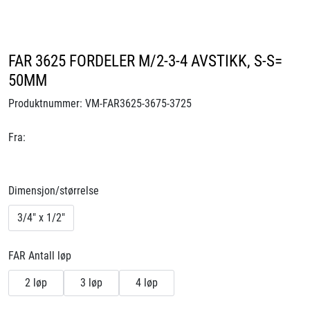
Videoer
Sertifiseringer
FAR 3625 FORDELER M/2-3-4 AVSTIKK, S-S=
50MM
Prosjekter
Produktnummer:
VM-FAR3625-3675-3725
Om oss
Fra:
Blogg
Dimensjon/størrelse
Miljø og bærekraft
3/4" x 1/2"
Et annerledes selskap
FAR Antall løp
Salgsbetingelser
2 løp
3 løp
4 løp