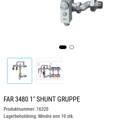
Videoer
Sertifiseringer
Prosjekter
Om oss
Blogg
Miljø og bærekraft
FAR 3480 1" SHUNT GRUPPE
Et annerledes selskap
Produktnummer:
16320
Lagerbeholdning:
Mindre enn 10 stk.
Salgsbetingelser