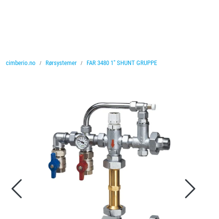
Skip to main content
Ventiler
cimberio.no
Rørsystemer
FAR 3480 1" SHUNT GRUPPE
Vannbehandling
Rørsystemer
Lagersalg
Nyheter
Brosjyrer
Knolval