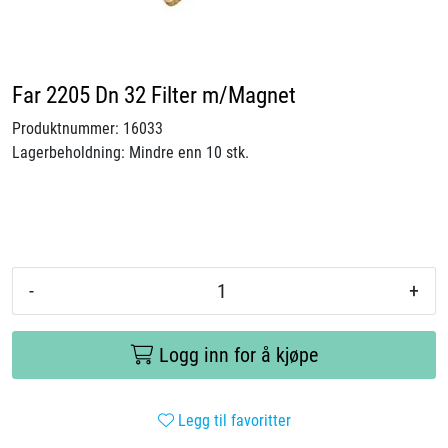
Videoer
Sertifiseringer
Far 2205 Dn 32 Filter m/Magnet
Produktnummer:
16033
Prosjekter
Lagerbeholdning:
Mindre enn 10 stk.
Om oss
Blogg
-
+
Miljø og bærekraft
Et annerledes selskap
Logg inn for å kjøpe
Salgsbetingelser
Legg til favoritter