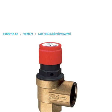
Skip to main content
Ventiler
cimberio.no
Ventiler
FAR 2003 Sikkerhetsventil
Vannbehandling
Rørsystemer
Lagersalg
Nyheter
Brosjyrer
Knolval