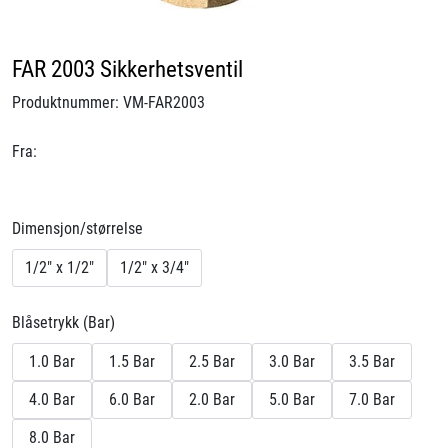
Videoer
FAR 2003 Sikkerhetsventil
Sertifiseringer
Produktnummer:
VM-FAR2003
Prosjekter
Fra:
Om oss
Dimensjon/størrelse
Blogg
1/2" x 1/2"
1/2" x 3/4"
Miljø og bærekraft
Blåsetrykk (Bar)
Et annerledes selskap
1.0 Bar
1.5 Bar
2.5 Bar
3.0 Bar
3.5 Bar
4.0 Bar
6.0 Bar
2.0 Bar
5.0 Bar
7.0 Bar
Salgsbetingelser
8.0 Bar