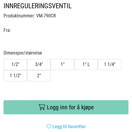
INNREGULERINGSVENTIL
Produktnummer:
VM-790CR
Fra:
Dimensjon/størrelse
1/2"
3/4"
1"
1" L
1 1/4"
1 1/2"
2"
Logg inn for å kjøpe
Legg til favoritter