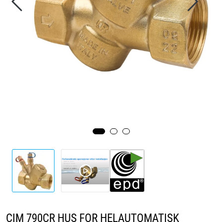
Videoer
Sertifiseringer
Prosjekter
Om oss
Blogg
Miljø og bærekraft
Et annerledes selskap
Salgsbetingelser
CIM 790CR HUS FOR HELAUTOMATISK