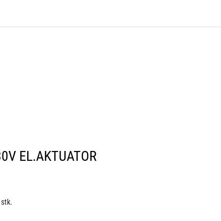
0
Bli kunde
Kontakt oss
Favoritter
Logg inn
30V EL.AKTUATOR
stk.