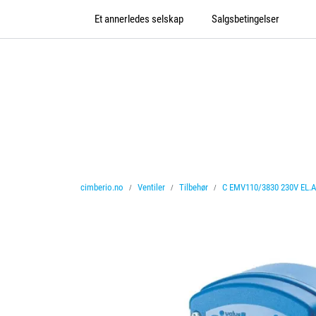
Skip to main content
Et annerledes selskap
Salgsbetingelser
cimberio.no
Ventiler
Tilbehør
C EMV110/3830 230V EL.