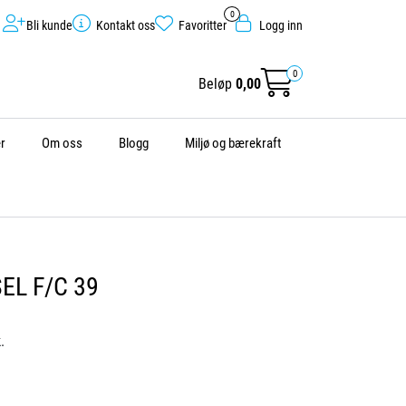
0
Bli kunde
Kontakt oss
Favoritter
Logg inn
0
Beløp
0,00
r
Om oss
Blogg
Miljø og bærekraft
EL F/C 39
.