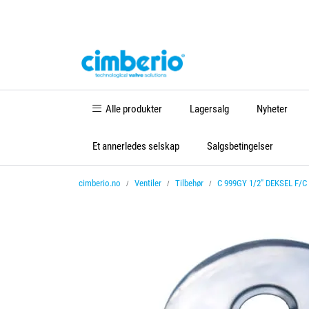
Skip to main content
Alle produkter
Lagersalg
Nyheter
Et annerledes selskap
Salgsbetingelser
cimberio.no
Ventiler
Tilbehør
C 999GY 1/2" DEKSEL F/C