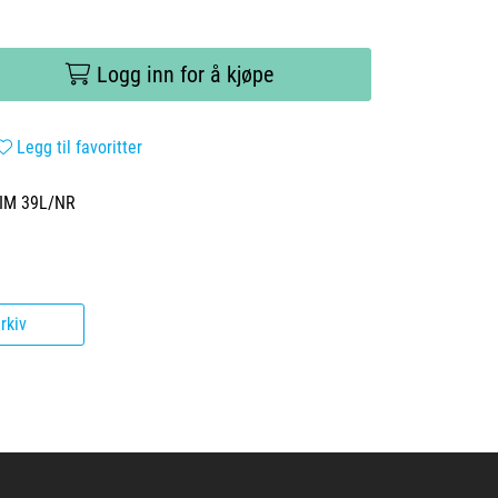
Logg inn for å kjøpe
Legg til favoritter
CIM 39L/NR
rkiv