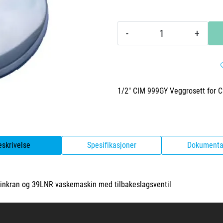
-
+
1/2" CIM 999GY Veggrosett for 
eskrivelse
Spesifikasjoner
Dokumenta
inkran og 39LNR vaskemaskin med tilbakeslagsventil