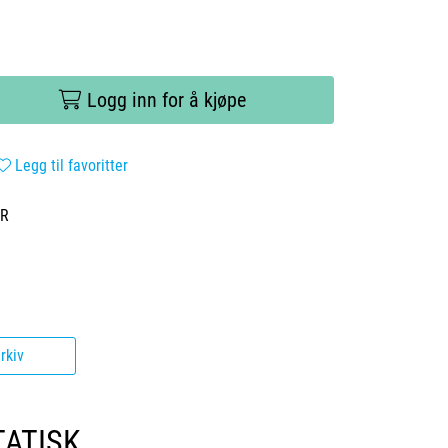
Logg inn for å kjøpe
Legg til favoritter
ER
rkiv
TATISK