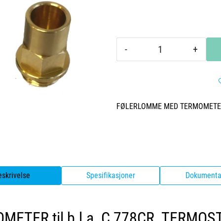
-
+
FØLERLOMME MED TERMOMET
eskrivelse
Spesifikasjoner
Dokumenta
TER til b.l.a. C 778CR TERMOS