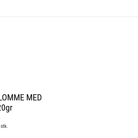
0
Bli kunde
Kontakt oss
Favoritter
Logg inn
RLOMME MED
0gr
stk.