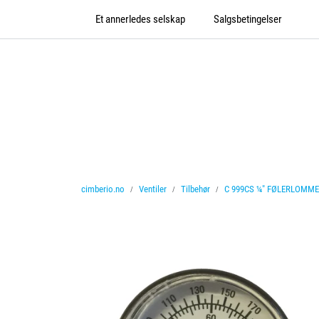
Skip to main content
Et annerledes selskap
Salgsbetingelser
cimberio.no
Ventiler
Tilbehør
C 999CS ¼" FØLERLOMME