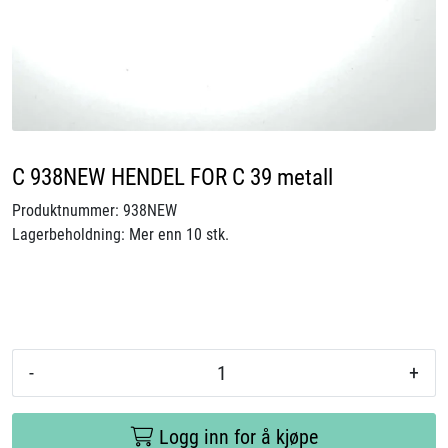
Videoer
Sertifiseringer
Prosjekter
C 938NEW HENDEL FOR C 39 metall
Om oss
Produktnummer:
938NEW
Lagerbeholdning:
Mer enn 10 stk.
Blogg
Miljø og bærekraft
Et annerledes selskap
-
+
Salgsbetingelser
Logg inn for å kjøpe