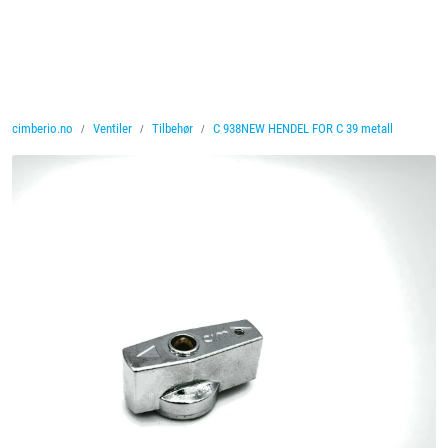
Skip to main content
Ventiler
cimberio.no
Ventiler
Tilbehør
C 938NEW HENDEL FOR C 39 metall
Vannbehandling
Rørsystemer
Lagersalg
Nyheter
Brosjyrer
Knolval