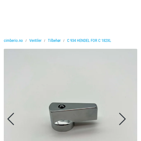
Skip to main content
Ventiler
cimberio.no
Ventiler
Tilbehør
C 934 HENDEL FOR C 182XL
Vannbehandling
Rørsystemer
Lagersalg
Nyheter
Brosjyrer
Knolval