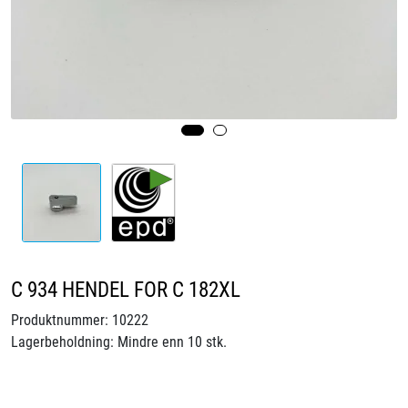
Videoer
Sertifiseringer
Prosjekter
Om oss
Blogg
Miljø og bærekraft
C 934 HENDEL FOR C 182XL
Et annerledes selskap
Produktnummer:
10222
Lagerbeholdning:
Mindre enn 10 stk.
Salgsbetingelser