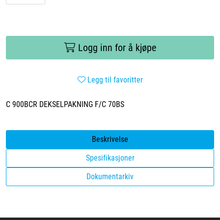
Videoer
Sertifiseringer
Logg inn for å kjøpe
Prosjekter
Legg til favoritter
Om oss
C 900BCR DEKSELPAKNING F/C 70BS
Blogg
Beskrivelse
Miljø og bærekraft
Spesifikasjoner
Et annerledes selskap
Dokumentarkiv
Salgsbetingelser