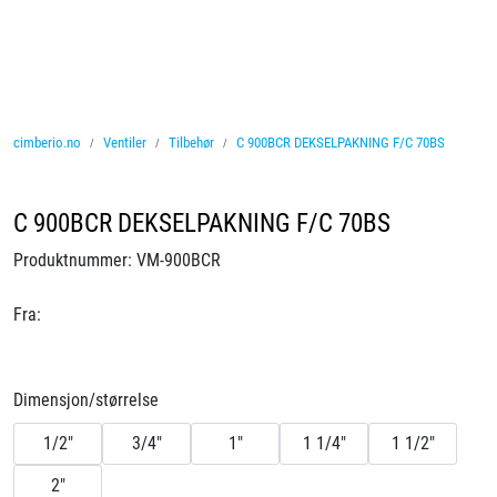
Skip to main content
Ventiler
cimberio.no
Ventiler
Tilbehør
C 900BCR DEKSELPAKNING F/C 70BS
Vannbehandling
Rørsystemer
C 900BCR DEKSELPAKNING F/C 70BS
Produktnummer:
VM-900BCR
Lagersalg
Fra:
Nyheter
Brosjyrer
Dimensjon/størrelse
1/2"
3/4"
1"
1 1/4"
1 1/2"
Knolval
2"