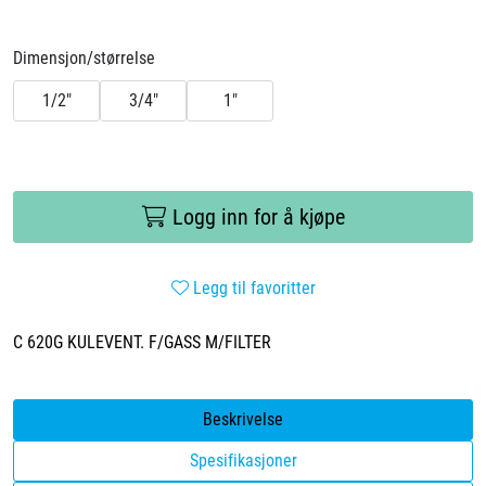
Dimensjon/størrelse
1/2"
3/4"
1"
Logg inn for å kjøpe
Legg til favoritter
C 620G KULEVENT. F/GASS M/FILTER
Beskrivelse
Spesifikasjoner