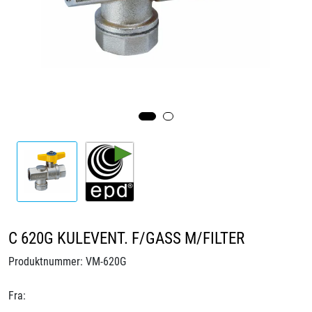
Videoer
Sertifiseringer
Prosjekter
Om oss
Blogg
Miljø og bærekraft
C 620G KULEVENT. F/GASS M/FILTER
Et annerledes selskap
Produktnummer:
VM-620G
Salgsbetingelser
Fra: