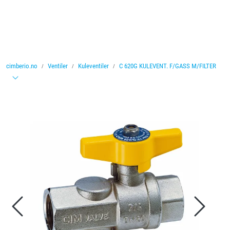
Skip to main content
Ventiler
cimberio.no
Ventiler
Kuleventiler
C 620G KULEVENT. F/GASS M/FILTER
Vannbehandling
Rørsystemer
Lagersalg
Nyheter
Brosjyrer
Knolval