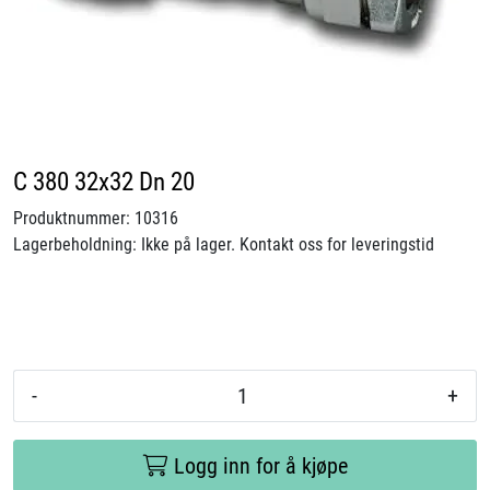
Videoer
Sertifiseringer
Prosjekter
C 380 32x32 Dn 20
Om oss
Produktnummer:
10316
Lagerbeholdning:
Ikke på lager. Kontakt oss for leveringstid
Blogg
Miljø og bærekraft
Et annerledes selskap
-
+
Salgsbetingelser
Logg inn for å kjøpe