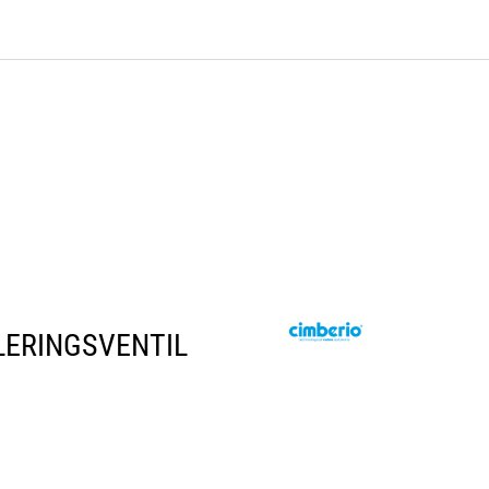
0
Bli kunde
Kontakt oss
Favoritter
Logg inn
LERINGSVENTIL