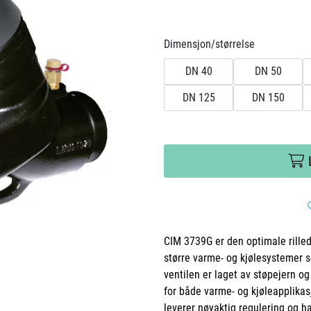
Dimensjon/størrelse
DN 40
DN 50
DN 125
DN 150
CIM 3739G er den optimale rilled
større varme- og kjølesystemer 
ventilen er laget av støpejern og 
for både varme- og kjøleapplikas
leverer nøyaktig regulering og h