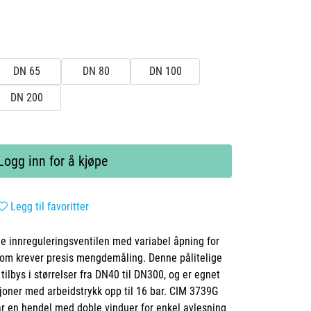
DN 65
DN 80
DN 100
DN 200
Logg inn for å kjøpe
Legg til favoritter
e innreguleringsventilen med variabel åpning for
som krever presis mengdemåling. Denne pålitelige
tilbys i størrelser fra DN40 til DN300, og er egnet
joner med arbeidstrykk opp til 16 bar. CIM 3739G
ar en hendel med doble vinduer for enkel avlesning