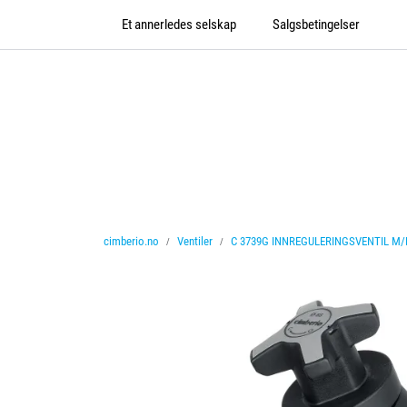
Skip to main content
Et annerledes selskap
Salgsbetingelser
cimberio.no
Ventiler
C 3739G INNREGULERINGSVENTIL M/