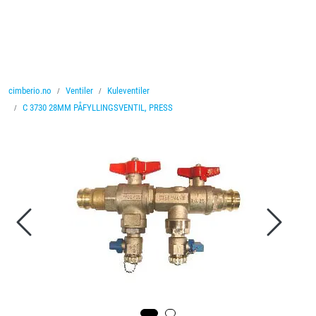
Skip to main content
Ventiler
cimberio.no
Ventiler
Kuleventiler
Vannbehandling
C 3730 28MM PÅFYLLINGSVENTIL, PRESS
Rørsystemer
Lagersalg
Nyheter
Brosjyrer
Knolval