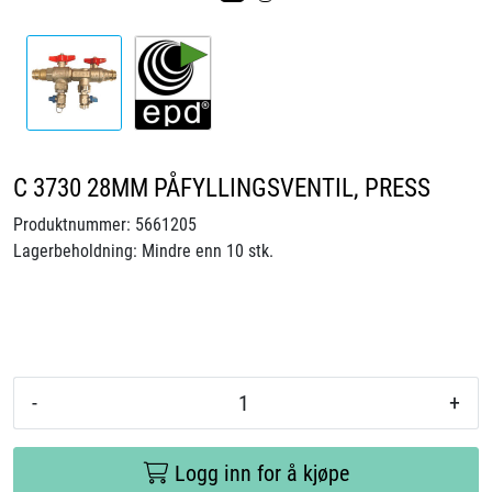
Videoer
Sertifiseringer
Prosjekter
C 3730 28MM PÅFYLLINGSVENTIL, PRESS
Om oss
Produktnummer:
5661205
Lagerbeholdning:
Mindre enn 10 stk.
Blogg
Miljø og bærekraft
Et annerledes selskap
-
+
Salgsbetingelser
Logg inn for å kjøpe