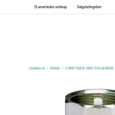
Skip to main content
Et annerledes selskap
Salgsbetingelser
cimberio.no
Ventiler
C 30DK TILB.SL.VENT. F/OLJE-DIESEL