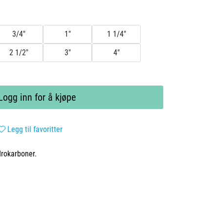
3/4"
1"
1 1/4"
2 1/2"
3"
4"
Logg inn for å kjøpe
Legg til favoritter
drokarboner.