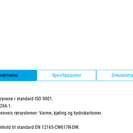
eskrivelse
Spesifikasjoner
Dokumenta
skravene i standard ISO 9001.
2266-1.
nveis rørsystemer: Varme, kjøling og hydrokarboner.
henhold til standard EN 12165-CW617N-DW.