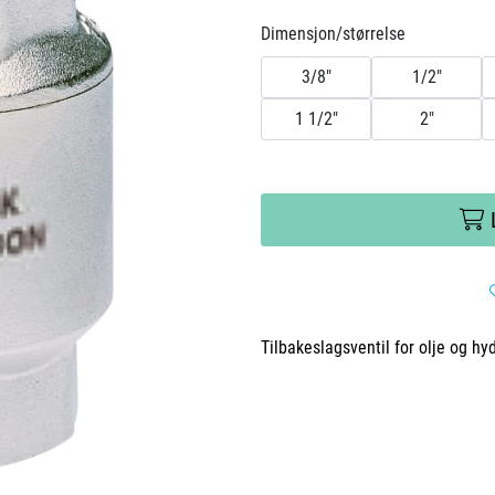
Dimensjon/størrelse
3/8"
1/2"
1 1/2"
2"
Tilbakeslagsventil for olje og hy