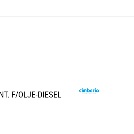
0
Bli kunde
Kontakt oss
Favoritter
Logg inn
NT. F/OLJE-DIESEL