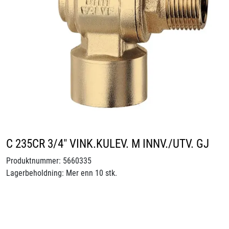
Videoer
Sertifiseringer
Prosjekter
Om oss
Blogg
C 235CR 3/4" VINK.KULEV. M INNV./UTV. GJ
Miljø og bærekraft
Produktnummer:
5660335
Lagerbeholdning:
Mer enn 10 stk.
Et annerledes selskap
Salgsbetingelser