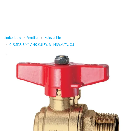
Skip to main content
Ventiler
cimberio.no
Ventiler
Kuleventiler
Vannbehandling
C 235CR 3/4" VINK.KULEV. M INNV./UTV. GJ
Rørsystemer
Lagersalg
Nyheter
Brosjyrer
Knolval