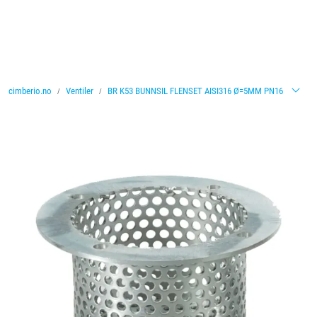
Skip to main content
Ventiler
cimberio.no
Ventiler
BR K53 BUNNSIL FLENSET AISI316 Ø=5MM PN16
Vannbehandling
Rørsystemer
Lagersalg
Nyheter
Brosjyrer
Knolval