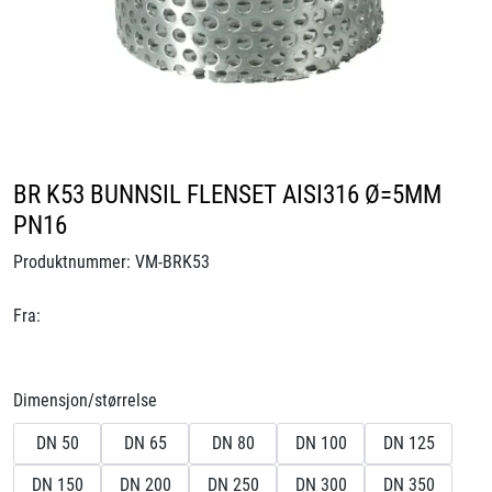
Videoer
Sertifiseringer
Prosjekter
BR K53 BUNNSIL FLENSET AISI316 Ø=5MM
Om oss
PN16
Produktnummer:
VM-BRK53
Blogg
Fra:
Miljø og bærekraft
Et annerledes selskap
Dimensjon/størrelse
DN 50
DN 65
DN 80
DN 100
DN 125
Salgsbetingelser
DN 150
DN 200
DN 250
DN 300
DN 350