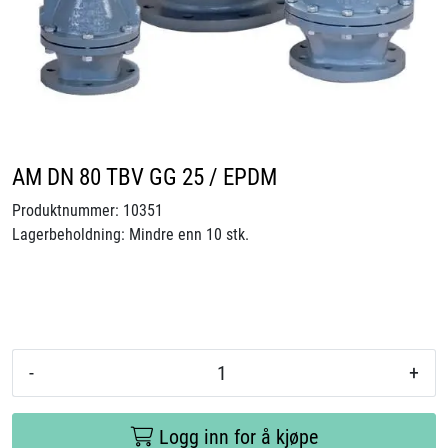
Videoer
Sertifiseringer
Prosjekter
AM DN 80 TBV GG 25 / EPDM
Om oss
Produktnummer:
10351
Lagerbeholdning:
Mindre enn 10 stk.
Blogg
Miljø og bærekraft
Et annerledes selskap
-
+
Salgsbetingelser
Logg inn for å kjøpe